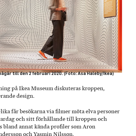
ågår till den 2 februari 2020. (Foto: Asa Haleby/Ikea)
lning på Ikea Museum diskuteras kroppen,
rande design.
lika får besökarna via filmer möta elva personer
ardag och sitt förhållande till kroppen och
ns bland annat kända profiler som Aron
ndersson och Yasmin Nilsson.