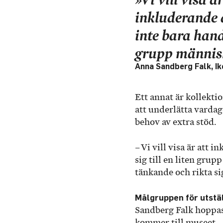
inkluderande 
inte bara handl
grupp männis
Anna Sandberg Falk, I
Ett annat är kollekt
att underlätta vardag
behov av extra stöd.
– Vi vill visa är att 
sig till en liten grup
tänkande och rikta si
Målgruppen för utstä
Sandberg Falk hoppas
kommer till museet.