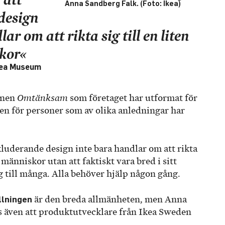
Anna Sandberg Falk. (Foto: Ikea)
design
ar om att rikta sig till en liten
kor«
kea Museum
ionen
Omtänksam
som företaget har utformat för
en för personer som av olika anledningar har
inkluderande design inte bara handlar om att rikta
p människor utan att faktiskt vara bred i sitt
g till många. Alla behöver hjälp någon gång.
llningen
är den breda allmänheten, men Anna
 även att produkt­utvecklare från Ikea Sweden