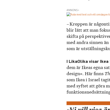
ANNONS>
– Kroppen är någonting
blir lätt att man foku
skifta på perspektive
med andra sinnen än 
som är utställningsk
I LikaOlika visar Ikea
dem är Ikeas egna sa
design«. Här finns
Th
som Ikea i Israel tag
med syftet att göra 
funktionsnedsättning
»Vi vill visa är