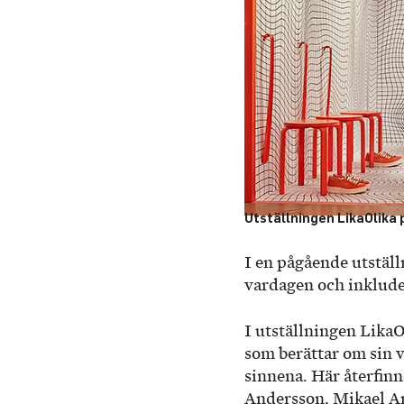
Utställningen LikaOlika p
I en pågående utstäl
vardagen och inklude
I utställningen LikaO
som berättar om sin v
sinnena. Här återfin
Andersson, Mikael A