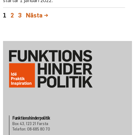
Sida
Sida
Sida
1
2
3
Nästa
→
Funktionshinderpolitik
Box 43, 123 21 Farsta
Telefon: 08-685 80 70